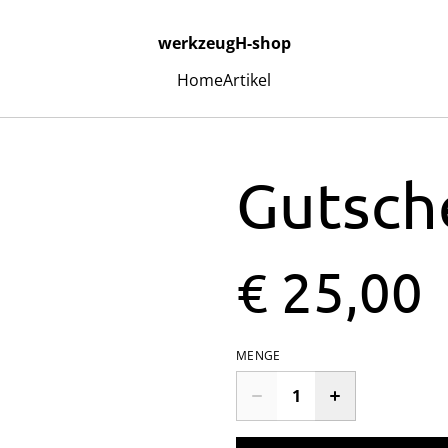
werkzeugH-shop
Home
Artikel
Gutsch
€ 25,00
MENGE